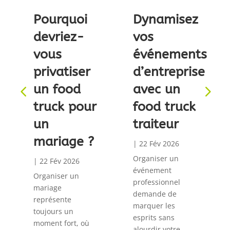
urquoi
Dynamisez
Pourquo
vriez-
vos
devriez
us
événements
vous
vatiser
d’entreprise
privatis
 food
avec un
un food
uck pour
food truck
truck p
traiteur
un
riage ?
mariage
|
22 Fév 2026
Organiser un
Fév 2026
|
22 Fév 2026
événement
niser un
Organiser un
professionnel
age
mariage
demande de
ésente
représente
marquer les
ours un
toujours un
esprits sans
nt fort, où
moment fort, 
alourdir votre