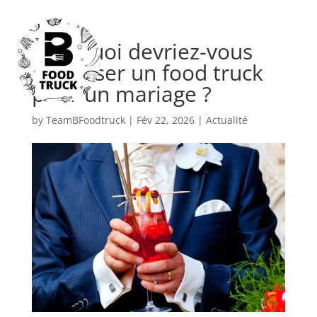
Pourquoi devriez-vous

privatiser un food truck
pour un mariage ?
by
TeamBFoodtruck
|
Fév 22, 2026
|
Actualité