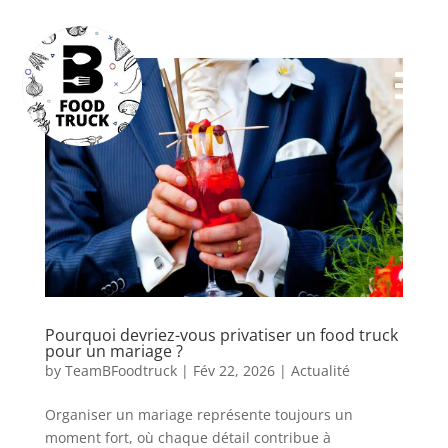

Pourquoi devriez-vous privatiser un food truck
pour un mariage ?
by
TeamBFoodtruck
|
Fév 22, 2026
|
Actualité
Organiser un mariage représente toujours un
moment fort, où chaque détail contribue à